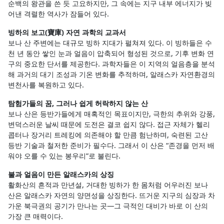
순백의 왕관을 쓴 듯 고요하지만, 그 속에는 지구 내부 에너지가 빚
어낸 격렬한 역사가 잠들어 있다.
빙하의 보고(寶庫) 자연 과학의 교과서
보나 산 주변에는 대규모 빙하 지대가 펼쳐져 있다. 이 빙하들은 수
천 년 동안 쌓인 눈과 얼음이 압축되어 형성된 것으로, 기후 변화 연
구의 중요한 단서를 제공한다. 과학자들은 이 지역의 얼음층을 분석
해 과거의 대기 조성과 기온 변화를 추적하며, 알래스카 자연환경의
변천사를 복원하고 있다.
탐험가들의 꿈, 그러나 쉽게 허락하지 않는 산
보나 산은 등반가들에게 매혹적인 목표이지만, 극한의 추위와 강풍,
변덕스러운 날씨 때문에 도전은 결코 쉽지 않다. 접근 자체가 헬리
콥터나 장거리 트레킹에 의존해야 할 만큼 험난하며, 숙련된 고산
등반 기술과 철저한 준비가 필수다. 그래서 이 산은 “존경을 먼저 배
워야 오를 수 있는 봉우리”로 불린다.
불과 얼음이 만든 알래스카의 상징
활화산의 흔적과 만년설, 거대한 빙하가 한 몸처럼 어우러진 보나
산은 알래스카 자연의 양면성을 상징한다. 뜨거운 지구의 심장과 차
가운 북극권의 공기가 만나는 곳—그 극적인 대비가 바로 이 산의
가장 큰 매력이다.