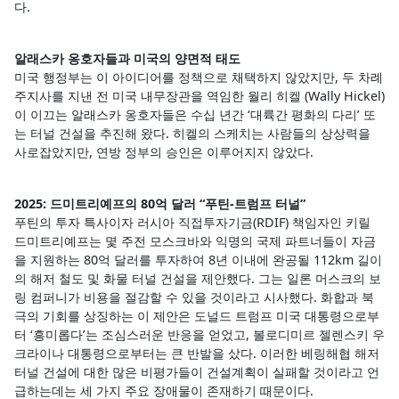
다.
알래스카 옹호자들과 미국의 양면적 태도
미국 행정부는 이 아이디어를 정책으로 채택하지 않았지만, 두 차례
주지사를 지낸 전 미국 내무장관을 역임한 월리 히켈 (Wally Hickel)
이 이끄는 알래스카 옹호자들은 수십 년간 ‘대륙간 평화의 다리’ 또
는 터널 건설을 추진해 왔다. 히켈의 스케치는 사람들의 상상력을
사로잡았지만, 연방 정부의 승인은 이루어지지 않았다.
2025: 드미트리예프의 80억 달러 “푸틴-트럼프 터널”
푸틴의 투자 특사이자 러시아 직접투자기금(RDIF) 책임자인 키릴
드미트리예프는 몇 주전 모스크바와 익명의 국제 파트너들이 자금
을 지원하는 80억 달러를 투자하여 8년 이내에 완공될 112km 길이
의 해저 철도 및 화물 터널 건설을 제안했다. 그는 일론 머스크의 보
링 컴퍼니가 비용을 절감할 수 있을 것이라고 시사했다. 화합과 북
극의 기회를 상징하는 이 제안은 도널드 트럼프 미국 대통령으로부
터 ‘흥미롭다’는 조심스러운 반응을 얻었고, 볼로디미르 젤렌스키 우
크라이나 대통령으로부터는 큰 반발을 샀다. 이러한 베링해협 해저
터널 건설에 대한 많은 비평가들이 건설계획이 실패할 것이라고 언
급하는데는 세 가지 주요 장애물이 존재하기 때문이다.