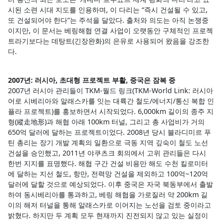
시된 소련 시대 지도를 인용하며, 이 다리는 “즉시 건설될 수 있고,
또 건설되어야 한다”는 주석을 달았다. 출처와 의도는 아직 논쟁중
이지만, 이 문서는 베링해협 연결 사업이 오랫동안 구체적인 프로젝
트라기보다는 데탕트(긴장완화)의 은유로 사용되어 왔음을 강조한
다.
2007년: 러시아, 초대형 프로젝트 부활, 중국은 잠복 중
2007년 러시아 관리들이 TKM-월드 링크(TKM-World Link: 러시아
어로 시베리아와 알래스카를 잇는 대륙간 철도/에너지/통신 복합 인
플라 프로젝트)를 홍보하면서 시작되었다. 6,000km 길이의 종주 지
형(縱走地形)과 해협 아래 100km 터널, 그리고 총 사업비가 거의
650억 달러에 달하는 프로젝트이었다. 2008년 당시 블라디미르 푸
틴 총리는 장기 개발 계획의 일환으로 극동 지역 깊숙이 철도 노선
건설을 승인했고, 2011년 야쿠츠크 회의에서 고위 관리들은 다시
한번 지지를 표명했다. 해협 구간 건설 비용만 해도 수천 킬로미터
에 달하는 지선 철도, 항만, 전력망 건설을 제외하고 100억~120억
달러에 달할 것으로 예상되었다. 이후 중국은 자국 북동부에서 출발
하여 동시베리아를 통과하고, 베링 해협을 가로질러 약 200km 길
이의 해저 터널을 통해 알래스카로 이어지는 노선을 검토 중이라고
밝혔다. 하지만 두 계획 모두 현재까지 진전되지 않고 있는 실정이