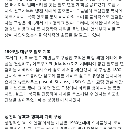
은 러시아와 알래스카를 잇는 철도 연결 계획을 공표했다. 도금 시
대의 선구자부터 냉전 시대의 음모론자, 오늘날의 크렘린궁 특사에
이르기까지, 북극 항로를 통해 아시아와 북미를 물리적으로 연결한
다는 구상은 계속해서 재조명되고 있다. 그러나, 이러한 계획에는
엄청난 비용과 더 큰 지정학적 제약을 동반한다. 언제부터 이들 구
상이 제안되었는지를 역사적인 흐름을 알 필요가 있다.
1904년: 대규모 철도 계획
20세기 초, 미국 철도 재벌들로 구성된 조직은 베링 해협 아래에 터
널을 건설하고, 이르쿠츠크 (Irkutsk) 까지 시베리아 횡단 철도를 연
결하는 시베리아-알래스카 철도 계획을 제안했다. 이 구상은 1890
년대의 코스모폴리탄 철도와 골든 게이트 철도로 유명한 엔지니어
요제프 슈트라우스 (Joseph Strauss, USA) 의 초기 교량 건설 제안
을 기반으로 했다. 그 어떤 것도 구상이나 계획을 벗어나지는 못했
지만, 철도가 북극을 관통하여 세계를 축소시킬 수 있다는 확고한
관념을 심어주었기에는 분명한 메세지였다.
냉전의 유혹과 평화의 다리 구상
상징적인 ‘미-소 연결’이라는 개념은 1960년대에 스며들었다. 로이
터 통신의 최근 보도는 ‘케네디-흐루쇼프 세계 평화의 다리’라고 표