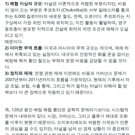
1) 해협 이상의 규모
: 터널은 이론적으로 저렴한 부분이지만, 비용
이 많이 드는 부분은 추코트카 (Chukotka)와 서부 알래스카를 통과
하는 6,000 킬로미터의 새로운 철도, 전력, 도로이다. 추코트카는 지
구상에서 가장 외딴 지역에 위치하고, 지진 활동이 활발하며, 영구
동토층이 분포한 지역으로 건설에 최악의 자연 조건과 재해가 도살
리고 있기
때문이다.
2) 미미한 무역 흐름
: 미국과 러시아의 무역 규모는 작으며, 제재 하
에서 위축되고 있는 실정이다. 대규모의 안정적인 화물 운송 없이는
베링해 해저 횡단 철도는 부채와 운영 비용을 감당할 수 없을 것이
다.
3) 정치와 제재
: 전쟁 관련 제재 이전에도 비용과 거버넌스 문제가
2007년부터 2011년까지의 흐름을 가로막았다. 현재의 기후에서 자
금 조달, 보험, 수출 통제, 그리고 허가 절차는 터널이 피해야 할 빙
벽보다 더 큰 장벽으로 작용하고 있기 때문이다.
즉, 120년 동안 베링 해협 횡단은 공학적 문제라기보다는 시스템적
문제가 내재되어 있다. 시장, 거버넌스, 그리고 물류가 제대로 조화
를 이루지 못했기 때문이다. 드미트리예프의 저렴한 가격표가 언론
의 관심을 끌 수도 있지만, 터널을 넘어 선 경제 상황이 더 중요해지
고, 지정학적 문제가 해소될 때까지 이 구상은 오랫동안 탁상공론적