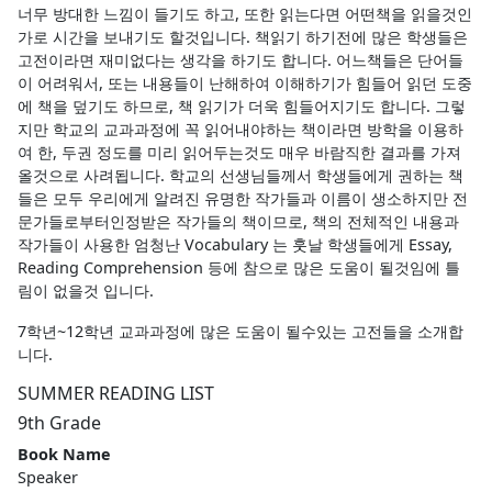
너무 방대한 느낌이 들기도 하고, 또한 읽는다면 어떤책을 읽을것인
가로 시간을 보내기도 할것입니다. 책읽기 하기전에 많은 학생들은
고전이라면 재미없다는 생각을 하기도 합니다. 어느책들은 단어들
이 어려워서, 또는 내용들이 난해하여 이해하기가 힘들어 읽던 도중
에 책을 덮기도 하므로, 책 읽기가 더욱 힘들어지기도 합니다. 그렇
지만 학교의 교과과정에 꼭 읽어내야하는 책이라면 방학을 이용하
여 한, 두권 정도를 미리 읽어두는것도 매우 바람직한 결과를 가져
올것으로 사려됩니다. 학교의 선생님들께서 학생들에게 권하는 책
들은 모두 우리에게 알려진 유명한 작가들과 이름이 생소하지만 전
문가들로부터인정받은 작가들의 책이므로, 책의 전체적인 내용과
작가들이 사용한 엄청난 Vocabulary 는 훗날 학생들에게 Essay,
Reading Comprehension 등에 참으로 많은 도움이 될것임에 틀
림이 없을것 입니다.
7학년~12학년 교과과정에 많은 도움이 될수있는 고전들을 소개합
니다.
SUMMER READING LIST
9th Grade
Book Name
Speaker