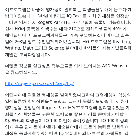
이프로그램은 나중에 영재성이 발휘되는 학생들을위하여 문호가 개
방되어있습니다. 3학년이후라도 IQ Test 를 거처 영재성을 인정받
는다면 언제든지 Rogers Park HG 프로그램에 등록이 가능합니다.
현재 HG에 등록한 학생수는 대략 210으로 전체학생들의 40% 에
해당됩니다. 이프로그램과목들은 계속 수업하는것이 아니고 일주
일에 2~3일 정도 수업받게되어있습니다. HG 프로그램은 Reading,
Writing, Math 그리고 Science 분야에서 학생들의 지능개발를위해
개발된 교육과정입니다.
더많은 정보를 얻고싶은 학부모들은 아래 보여지는 ASD Website
을 참조하십시요.
http://rogerspark.asdk12.org/hg/
어린나이에 탁월한 영재성을 발휘하였다고하여 그영재성이 학생의
일생을통하여 인정받을수도있고 그러지 못할수도있습니다. 현재
영재성을 인정받아 Rogers Park HG 프로그램에 참여할수있는 기
회를가진 학생들은 꾸준한 노력으로 좋은 미래를 준비하기바랍니
다. 99%의 학생들이 IQ 140 미만에 속해있습니다. IQ 140 이상의
영재 혹은 천재들이 학문과 예술분야에서 그들의 능력을 발휘하여
세상을 놀라게할수있는반면 IQ 140 미만의 대부분의 사람들이 각