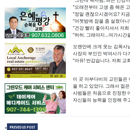
“그런데 목사님, 최근 건강
“오래전부터 고생 좀 해온 
“정말 괜찮으시겠어요? 지금
“어젯밤에 잠을 좀 설쳤더니만
“건강 빨리 좋아지셔서 저희
“허허. 그래야지…여가시간을
오랜만에 크게 웃는 김목사님
사장의 부인인 박여사가 다가
“아유! 반갑습니다. 저희 교
이 곳 아부다비의 교민들은 
을 하고 있었다. 그래서 젊
사범들은 처음으로 진정한 애
자신들의 능력을 인정해 주고
«
PREVIOUS POST