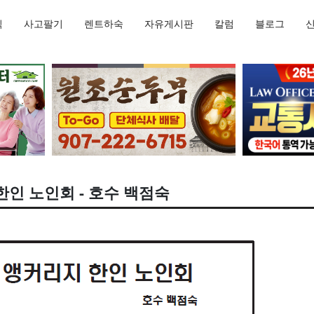
직
사고팔기
렌트하숙
자유게시판
칼럼
블로그
인 노인회 - 호수 백점숙