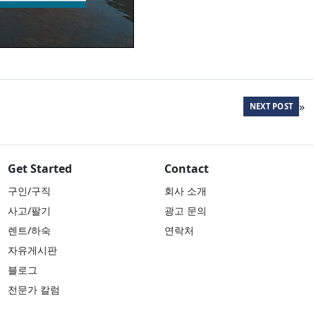
»
NEXT POST
Get Started
Contact
구인/구직
회사 소개
사고/팔기
광고 문의
렌트/하숙
연락처
자유게시판
블로그
전문가 칼럼