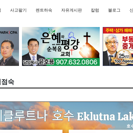
직
사고팔기
렌트하숙
자유게시판
칼럼
블로그
백점숙