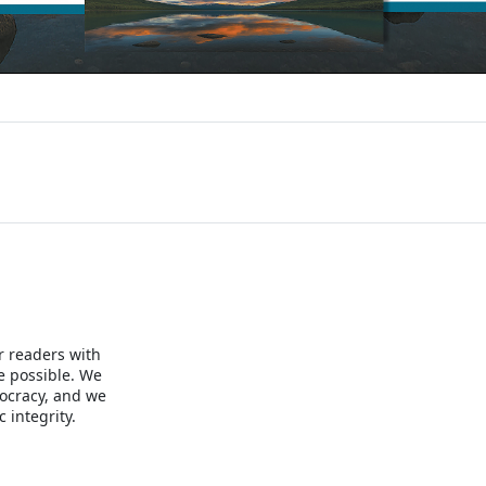
r readers with
e possible. We
mocracy, and we
 integrity.