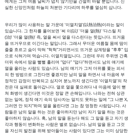
에게는 그저 여름 날씨가 덥지 않기만을 간절히 바랄 뿐입니다. 신
실한 신앙인처럼 하늘의 처분만 기다리며 하루를 열심히 삽니다.
우리가 많이 사용하는 말 가운데 ‘이열치열’(以熱治熱)이라는 말이
있습니다. 그 한자를 풀어보면 ‘써 이(以)’ ‘더울 열(熱)’ ‘다스릴 치
(治)’ ‘더울 열(熱)’ 즉, 열을 써서 열을 다스린다는 뜻입니다. 뜨거움
을 뜨거우므로 이긴다는 말입니다. 그래서 무더운 여름철 몸에 땀이
줄줄 흐르고 숨이 막혀 “헉헉”거리면서도 뜨거운 삼계탕을 “후후” 입
으로 식혀가며 먹습니다. 이열치열입니다. 그런데 우리 주위엔 간혹
더위 속에서 땀을 뻘뻘 흘리며 “덥다” “덥다”하면서도 남의 얘기에
열을 올리는 사람도 있습니다. 남의 얘기가 그저 더위를 쫓는 피서
의 한 방법으로 그친다면 좋겠지만 남의 말을 하면서 내 마음에 부
정적인 감정이 반복되고 심지어 분노까지 생긴다면 ‘이열치열’의 작
전은 대 실패로 돌아갑니다. 열로 열을 쫓으려다 내 마음에 열이 뻗
쳐 화병이 생긴다면 이것은 정말 큰 손해입니다. 나와는 전혀 상관
없는 일에, 정작 얘기 속의 당사자는 알지도 못하는 일에 “그 나쁜 X,
그러면 안 되지”하며 열을 올린다면 그는 참 멍청한 사람입니다. 사
람들은 남의 말을 하는 것은 좋아하지만 남이 자기 말을 하는 것은
좋아하지 않습니다. 혹, 남의 말을 듣는다 해도 그 말을 듣고 자기 생
각과 행동이 변화하는 사람은 별로 없습니다. 남의 말을 듣고 그것
을 자신의 발전을 위해 받아들이는 사람이 있다면 그는 이미 상당한