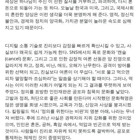
세상은 하나님이 주신 이 선한 질서를 거부하고, 파괴하여, 다시 혼
돈으로 되돌아 가는 듯 하다. 오늘날 한국과 미국, 그리고, 국제사회
의 혼란한 양상은 이런 생각을 더욱 분명하게 해 준다. 영적, 정신적
불안과, 경제와 정치의 양극화, 가치관 분열이 놀라운 속도로 심해
지고 있기 때문이다.
디지털 소통 기술로 진리보다 감정을 빠르게 확산시킬 수 있고, 사
실보다 왜곡도 쉽게 가능케 한다. SNS에서의 폭로 문화와 ‘캔슬
(cancel) 문화’, 그리고 그로 인한 감정적 여론 선동은 양 진영으로
갈라지게 하고, 정죄, 비난, 매도, 오해가 난무한다. 공격이 방어를
위한 선택이 되고, 진실보다 여론이 더 무섭다. “서로 물고 먹으면
피차 멸망할까 조심하라”는 말씀을 상기해야 할 때이다. 그러나, 역
사는 이미 이러한 사회가 어떻게 되는 지 그 결과를 뚜렷하게 보여
주었다. 정의를 표방한 인민재판은 공포와 침묵의 문화를 낳았다.
고발과 정죄, 처단으로 좋은 사회를 만든다며 시작했던 문화혁명은
많은 생명을 희생 시켰으며, 교육과 가정, 신앙과 사상을 붕괴시켰
다. 킬링필드 역시 ‘정의를 위한다는 비판’의 명분 아래, 나라는 무너
져 버렸다. 후에 드러난 사실은 권력자의 지위 강화를 위한 것이었
으며, 인민은 혼돈, 공허, 흑암 속에서, 억압과 빈곤으로 억제 받는
것이다. 사람들이 진리로 자유케 되지 못하도록 결박하여, 공포로
통제하는 체제인 것이 증명되었다.