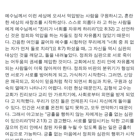
예수님께서 이런 세상에 오셔서 억압받는 사람을 구원하시고, 혼란
한 세상의 새창조를 시작하셨다. 스스로 의롭다 라 고 하는 사람들
에게 예수님께서 “진리가 너희를 자유케 하리라”(요 8:32) 고 선언하
신 것은 정죄와 억압을 하는 자들도 정작 자유롭지 않았기 때문이
다. 간음한 여인을 끌어와 예수를 시험하던 무리에게 “너희 중 죄 없
는 자가 먼저 돌로 치라”(요 8:7) 하셨을 때, 그 자신들 역시 심판의
대상인 것을 깨닫고, 돌을 내려놓았다. 정죄와 심판으로 서로 죽이
는 어두움의 권세를 제압한 것이다. 교회에서도 진리 안에 자유롭게
되는 사람들이 더욱 많아져야 한다. 정죄와 비판의 분위기가 형성되
면 서로가 서로를 방어하게 되고, 가식하기 시작한다. 그러면, 신앙
은 왜곡되고, 외식이 믿음처럼 착각 되면서 회심과 치유, 구원과 성
숙의 열매가 나타나기 어렵다. 이런 현상 때문인지, 김형석 교수는
교회가 진리보다 교리 만 가르치기에, 사회로부터 외면을 받게 되었
다 고 지적했다. 우리가 던진 돌은 언제든지 다시 자신에게 돌아올
수 있다. 인간은 서로를 온전히 알지 못하고, 모두 연약하기 때문이
다. 그래서 야고보는 “긍휼을 행하지 않는 자에게는 긍휼 없는 심판
이 있으리라”(약 2:13) 고 경고했다. 서로를 멸망시키는 악한 고리를
끊으며 진리 안에서 참된 자유를 누릴 수 있도록 돕는 일은 긍휼히
여김으로 가능하다. 긍휼 없는 마음에서 정죄와 심판의 행위가 시작