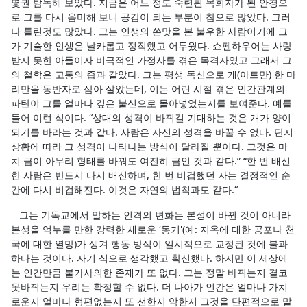
몇권 탐독해 보았다. 지금은 어느 정도 숙련된 목회자가 된 안경으
로 그를 다시 음미해 보니 공감이 되는 부분이 참으로 많았다. 그러
나 틀린것도 많았다. 그는 인생의 쓴맛을 본 불우한 사람이기에 그
가 기술한 인생은 날카롭고 정직했고 어두웠다. 쇼펜하우어는 사랑
받지 못한 아들이자 비극적인 가정사를 겪은 목격자였고 그래서 그
의 철학은 고통의 즙과 같았다. 그는 평생 독신으로 개(아트만) 한 마
리만을 동반자로 삼아 살았는데, 이는 어린 시절 겪은 인간관계의
파탄이 그를 얼마나 깊은 불신으로 몰아넣었는지를 보여준다. 예를
들어 이런 식이다. “상대의 성격이 바뀌길 기대하는 것은 개가 양이
되기를 바라는 것과 같다. 사람은 자신의 성격을 바꿀 수 없다. 단지
상황에 따라 그 성격이 나타나는 방식이 달라질 뿐이다. 그것은 마
치 금이 아무리 형태를 바꿔도 여전히 금인 것과 같다.” “한 번 배신
한 사람은 반드시 다시 배신하며, 한 번 비겁했던 자는 결정적인 순
간에 다시 비겁해진다. 이것은 자연의 법칙과도 같다.“
그는 기독교에서 말하는 인격의 변화는 본성이 바뀐 것이 아니라
본성을 억누를 만한 강력한 새로운 ‘동기'(예: 지옥에 대한 공포나 천
국에 대한 열망)가 생겨 행동 방식이 일시적으로 교정된 것에 불과
하다는 것이다. 자기 식으로 생각했고 확신했다. 하지만 이 세상에
는 인간만큼 불가사의한 존재가 또 없다. 그는 정말 바뀌는지 결코
못바뀌는지 우리는 확정할 수 없다. 더 나아가 인간은 얼마나 가치
로운지 얼마나 형편없는지 또 선한지 악한지 그것을 단편적으로 말