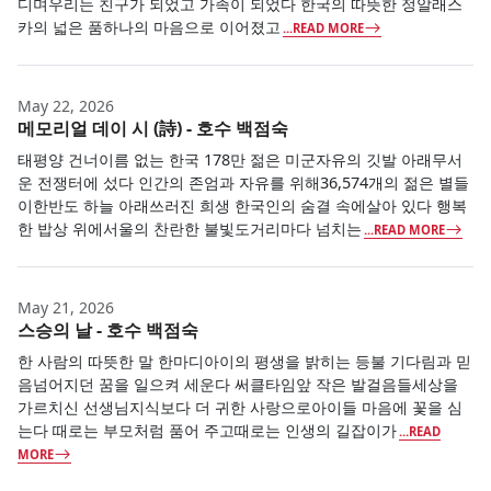
디며우리는 친구가 되었고 가족이 되었다 한국의 따뜻한 정알래스
카의 넓은 품하나의 마음으로 이어졌고
...READ MORE
May 22, 2026
메모리얼 데이 시 (詩) - 호수 백점숙
태평양 건너이름 없는 한국 178만 젊은 미군자유의 깃발 아래무서
운 전쟁터에 섰다 인간의 존엄과 자유를 위해36,574개의 젊은 별들
이한반도 하늘 아래쓰러진 희생 한국인의 숨결 속에살아 있다 행복
한 밥상 위에서울의 찬란한 불빛도거리마다 넘치는
...READ MORE
May 21, 2026
스승의 날 - 호수 백점숙
한 사람의 따뜻한 말 한마디아이의 평생을 밝히는 등불 기다림과 믿
음넘어지던 꿈을 일으켜 세운다 써클타임앞 작은 발걸음들세상을
가르치신 선생님지식보다 더 귀한 사랑으로아이들 마음에 꽃을 심
는다 때로는 부모처럼 품어 주고때로는 인생의 길잡이가
...READ
MORE