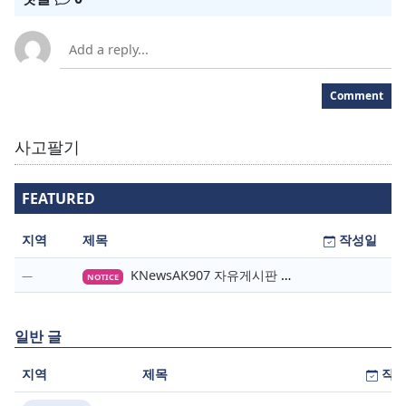
Comment
사고팔기
FEATURED
지역
제목
작성일
KNewsAK907 자유게시판 이용안내
NOTICE
일반 글
지역
제목
작성