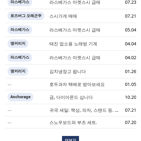
라스베가스
라스베가스 마켓스시 급매
07.23.2
로즈버그 오레곤주
스시가게 매매
07.21.2
라스베가스
라스베가스 마켓스시 급매
05.04.2
앵커리지
태진 업소용 노래방 기계
04.04.2
라스베가스
라스베가스 마켓스시 급매
04.02.2
앵커리지
김치냉장고 팝니다
01.26.2
호두과자 택배로 받아보세요
01.05.2
Anchorage
금, 다이아몬드 삽니다
10.20.2
귀국 세일: 책상, 의자, 스탠드 등.
07.21.2
1
스노우보드와 부츠 세트.
07.20.2
더보기