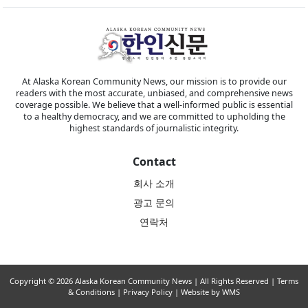
At Alaska Korean Community News, our mission is to provide our
readers with the most accurate, unbiased, and comprehensive news
coverage possible. We believe that a well-informed public is essential
to a healthy democracy, and we are committed to upholding the
highest standards of journalistic integrity.
Contact
회사 소개
광고 문의
연락처
Copyright © 2026 Alaska Korean Community News | All Rights Reserved |
Terms
& Conditions
|
Privacy Policy
| Website by WMS