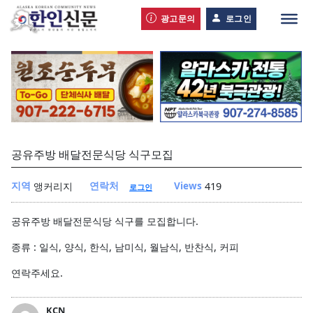
광고문의
로그인
공유주방 배달전문식당 식구모집
지역
연락처
Views
앵커리지
419
로그인
공유주방 배달전문식당 식구를 모집합니다.
종류 : 일식, 양식, 한식, 남미식, 월남식, 반찬식, 커피
연락주세요.
KCN