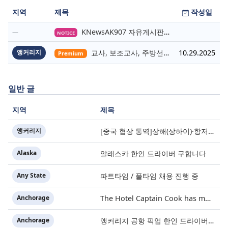
지역
제목
작성일
KNewsAK907 자유게시판 이용안내
NOTICE
앵커리지
교사, 보조교사, 주방선생님 구합니다 – Northern Light Preschool and Child Care
10.29.2025
Premium
일반 글
지역
제목
앵커리지
[중국 협상 통역]상해(상하이)·항저우/이우·쑤저우 공급·제조 업체,공장 미팅 & 전시회
0
Alaska
알래스카 한인 드라이버 구합니다
0
Any State
파트타임 / 풀타임 채용 진행 중
0
Anchorage
The Hotel Captain Cook has multiple Jop Opportunities!
0
Anchorage
앵커리지 공항 픽업 한인 드라이버 구합니다
0