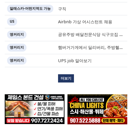
알래스카-어떤지역도 가능
구직
0
US
Airbnb 가상 어시스턴트 채용
0
공유주방 배달전문식당 식구모집
앵커리지
0
1
햄버거가게에서 딜리버리, 주방헬퍼 구합니다
앵커리지
1
앵커리지
UPS job 알아보기
1
더보기