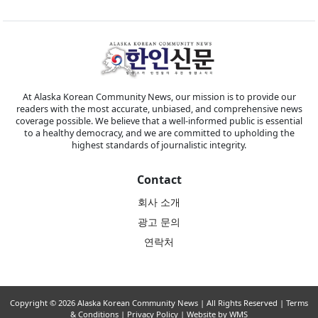
At Alaska Korean Community News, our mission is to provide our
readers with the most accurate, unbiased, and comprehensive news
coverage possible. We believe that a well-informed public is essential
to a healthy democracy, and we are committed to upholding the
highest standards of journalistic integrity.
Contact
회사 소개
광고 문의
연락처
Copyright © 2026 Alaska Korean Community News | All Rights Reserved |
Terms
& Conditions
|
Privacy Policy
| Website by WMS