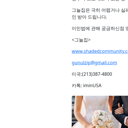
그늘집은 극히 어렵거나 실
인 받아 드립니다.
이민법에 관해 궁금하신점 
<그늘집>
www.shadedcommunity.
gunulzip@gmail.com
미국:(213)387-4800
카톡: iminUSA