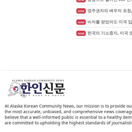
영주권자의 배우자 초청, 
NEW
비자를 받았어도 미국 
NEW
한국의 기소중지, 미국 
NEW
At Alaska Korean Community News, our mission is to provide ou
the most accurate, unbiased, and comprehensive news coverag
believe that a well-informed public is essential to a healthy de
are committed to upholding the highest standards of journalistic