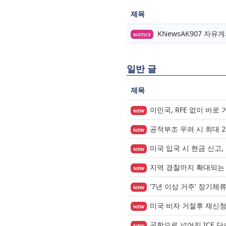
제목
KNewsAK907 자
NOTICE
일반 글
제목
이민국, RFE 없이 바로
NEW
공적부조 우려 시 최대 
NEW
미국 입국 시 현금 신고,
NEW
지역 경찰까지 확대되는 이
NEW
‘7년 이상 거주’ 장기체
NEW
미국 비자 거절후 재신
NEW
공항으로 넓어진 ICE 
NEW