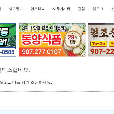
직
사고팔기
렌트하숙
자유게시판
칼럼
블로그
변덕스럽네요.
 오고… 다들 감기 조심하세요.