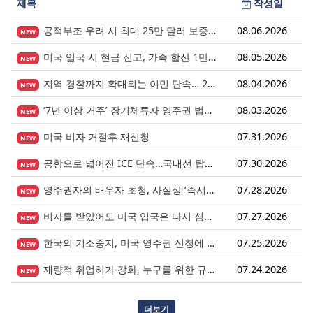
제목
작성일
공적부조 우려 시 최대 25만 달러 보증금? 영주권 심사의 새로운 변수
08.06.2026
NEW
미국 입국 시 현금 신고, 가족 합산 1만 달러가 기준입니다.
08.05.2026
NEW
지역 경찰까지 확대되는 이민 단속… 287(g) 프로그램의 대대적 확장
08.04.2026
NEW
‘7년 이상 거주’ 장기체류자 영주권 법안 재추진… 현실화될 수 있을까?
08.03.2026
NEW
미국 비자 거절후 재신청
07.31.2026
NEW
공항으로 넓어진 ICE 단속…국내선 탑승도 더 이상 안전지대 아니다.
07.30.2026
NEW
영주권자의 배우자 초청, 사실상 ‘즉시 진행’ 시대 열렸다.
07.28.2026
NEW
비자를 받았어도 미국 입국은 다시 심사받습니다.
07.27.2026
NEW
한국의 기소중지, 미국 영주권 신청에 어떤 영향을 미칠까?
07.25.2026
NEW
재량적 취업허가 강화, 누구를 위한 규정인가?
07.24.2026
NEW
더보기