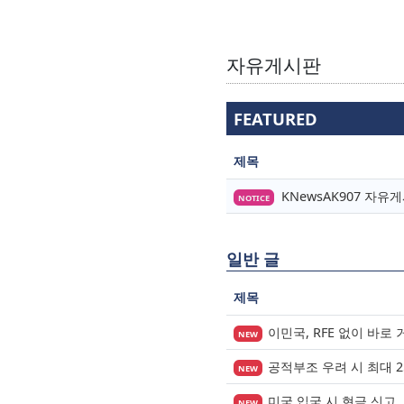
자유게시판
FEATURED
제목
KNewsAK907 자
NOTICE
일반 글
제목
이민국, RFE 없이 바로
NEW
공적부조 우려 시 최대 
NEW
미국 입국 시 현금 신고,
NEW