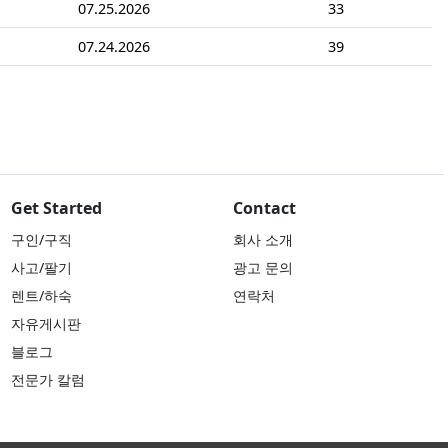
07.25.2026
33
07.24.2026
39
Get Started
Contact
구인/구직
회사 소개
사고/팔기
광고 문의
렌트/하숙
연락처
자유게시판
블로그
전문가 칼럼