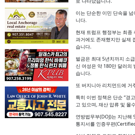
로 나타났습니다.
이는 단순한 이민 단속을 넘어
니다.
현재 트럼프 행정부는 최종 
과거에도 존재했지만 실제 
습니다.
벌금은 최대 5년치까지 소급
신 여성은 약 180만 달러
습니다.
또 버지니아 리치먼드에 거주
특히 이번 정책은 단순 “경
고 있으며, 재산 압류 및 
연방법무부(DOJ)는 지난해
통지서를 인증우편(Certif