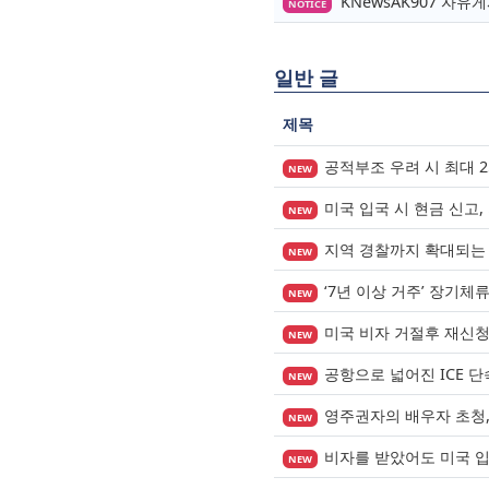
KNewsAK907 자
NOTICE
일반 글
제목
공적부조 우려 시 최대 
NEW
미국 입국 시 현금 신고,
NEW
지역 경찰까지 확대되는 이
NEW
‘7년 이상 거주’ 장기체
NEW
미국 비자 거절후 재신
NEW
공항으로 넓어진 ICE 
NEW
영주권자의 배우자 초청, 
NEW
비자를 받았어도 미국 
NEW