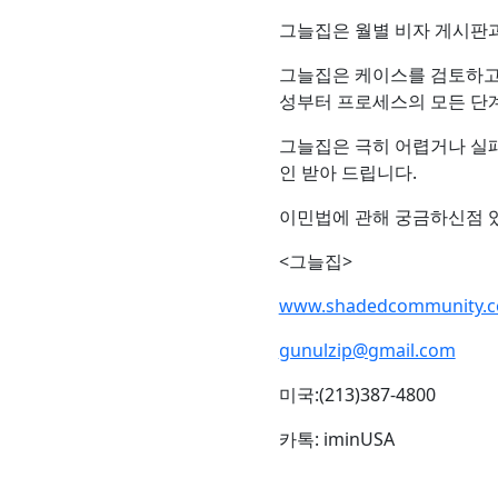
그늘집은 월별 비자 게시판과
그늘집은 케이스를 검토하고 
성부터 프로세스의 모든 단
그늘집은 극히 어렵거나 실
인 받아 드립니다.
이민법에 관해 궁금하신점 
<그늘집>
www.shadedcommunity.
gunulzip@gmail.com
미국:(213)387-4800
카톡: iminUSA