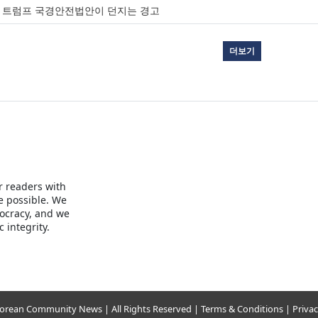
 트럼프 국경안전법안이 던지는 경고
더보기
r readers with
e possible. We
mocracy, and we
 integrity.
Korean Community News | All Rights Reserved |
Terms & Conditions
|
Privac