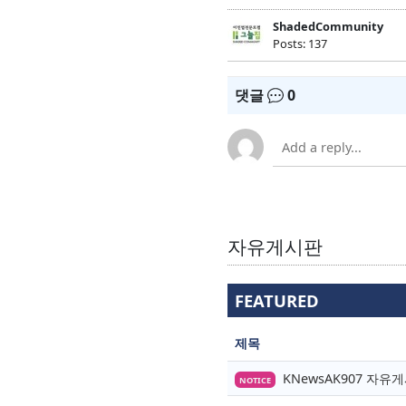
ShadedCommunity
Posts: 137
댓글
0
자유게시판
FEATURED
제목
KNewsAK907 자
NOTICE