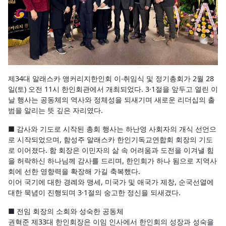
제34대 알래스카 앵커리지한인회 이‧취임식 및 정기총회가 2월 28
일(토) 오전 11시 한인회관에서 개최되었다. 3·1절을 앞두고 열린 이
날 행사는 공동체의 역사와 정체성을 되새기며 새로운 리더십의 출
범을 알리는 뜻 깊은 자리였다.
■ 감사와 기도로 시작된 총회 행사는 하난영 사회자의 개식 선언으
로 시작되었으며, 함성주 알래스카 한인기독교연합회 회장의 기도
로 이어졌다. 함 회장은 이민자의 삶 속 어려움과 도전을 이겨낼 힘
을 허락하신 하나님께 감사를 드리며, 한인회가 하나 됨으로 지역사
회에 선한 영향력을 확장해 가길 축복했다.
이어 국기에 대한 경례와 맹세, 미국가 및 애국가 제창, 순국선열에
대한 묵념이 진행되며 3·1절의 숭고한 정신을 되새겼다.
■ 전임 회장의 소회와 성숙한 공동체
권혁준 제33대 한인회장은 이임 인사에서 한인회의 성장과 성숙을