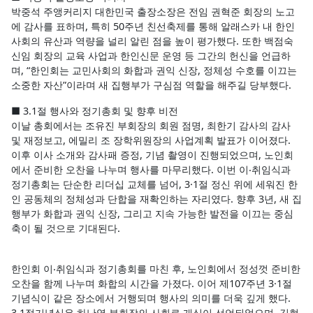
박중석 주앵커리지 대한민국 출장소장은 전임 권혁준 회장의 노고
에 감사를 표하며, 특히 50주년 친선축제를 통해 알래스카 내 한인
사회의 유산과 역량을 널리 알린 점을 높이 평가했다. 또한 백점숙
신임 회장의 교육 사업과 한인신문 운영 등 그간의 헌신을 언급하
며, “한인회는 교민사회의 화합과 권익 신장, 정체성 수호를 이끄는
소중한 자산”이라며 새 집행부가 구심점 역할을 해주길 당부했다.
■ 3.1절 행사와 정기총회 및 향후 비전
이날 총회에서는 조유진 부회장의 회원 점명, 최한기 감사의 감사
및 재정보고, 에밀리 조 장학위원장의 사업계획 발표가 이어졌다.
이후 이사 소개와 감사패 증정, 기념 촬영이 진행되었으며, 노인회
에서 준비한 오찬을 나누며 행사를 마무리했다. 이번 이‧취임식과
정기총회는 단순한 리더십 교체를 넘어, 3·1절 정신 위에 세워진 한
인 공동체의 정체성과 단합을 재확인하는 자리였다. 향후 3년, 새 집
행부가 화합과 권익 신장, 그리고 지속 가능한 발전을 이끄는 중심
축이 될 것으로 기대된다.
한인회 이‧취임식과 정기총회를 마친 후, 노인회에서 정성껏 준비한
오찬을 함께 나누며 화합의 시간을 가졌다. 이어 제107주년 3·1절
기념식이 같은 장소에서 거행되며 행사의 의미를 더욱 깊게 했다.
3.1절기념식은 하난영 부회장의 사회로 개식이 선언되었으며, 김현