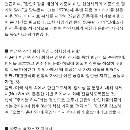
언급하며, “한인회장을 개인의 기준이 아닌 한인사회의 기준으로 평
가해 달라”고 당부했다. 그는 1970년대 후반 처음 앵커리지를 찾은
이후 30대에 이사로 봉사를 시작해 32년간 공동체를 지켜보며 헌신
해 온 시간을 회고했다. 또한 재임기간 동안 50주년 기념 ‘알래스카
친선 축제’를 성공적으로 개최해 한인사회의 위상과 문화적 자긍심
을 높였다고 평가받았다.
■ 백점숙 신임 회장 취임…“정체성과 단합”
제34대 백점숙 신임 회장은 엄숙한 선서를 통해 회장직을 수락하며,
한인을 보호하고 민주주의 문화 창달에 힘쓰며 직책을 성실히 수행
할 것을 다짐했다. 취임사에서 백 회장은 세 가지 약속을 밝혔다.
첫째, 대한민국의 전통적 가치인 어른 공경의 정신을 지키는 공동체
가 될 것.
둘째, 미국 사회 속에서 한인으로서의 ‘정체성’을 분명히 세워 차세
대(NexGen)가 튼튼한 기반 위에서 사회에 진출하도록돕는 것.
셋째, “우리는 하나”라는 정신으로 모두가 단합해 한인회를이끌어
가는 것이라며 향후 3년의 핵심 가치로 ‘정체성’과 ‘단합’을 강조하
며, “오늘의 총회와 이‧취임식 역시 하나 됨의 출발”이라고 밝혔다.
■ 박중석 출장소장 격려사