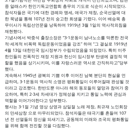
중 알래스카 한인기독교연합회 총무의 기도로 식순이 시작되었다.
참석자들은 국기에 대한 경례와 맹세, 애국가 제창, 순국선열에 대
한 묵념을 통해 107년 전의 숭고한 희생을 기렸다. 이어 배승욱 총
무이사가 독립선언문을 낭독하며 1919년 3월 1일의 역사적외침을
재현했다.
기념사에서 박중석 출장소장은 “3·1운동이 남녀노소를 막론한 전국
적·세계적 비폭력 독립운동이었음을 강조” 하며 “그 결실로 1919년
4월 13일 대한민국 임시정부가 수립되었음을 되짚었다. 특히 미주
한인들의 전폭적인 재정 지원과 헌신이 임시정부 탄생에 결정적 역
할을 했음을 상기시키며, 이를 자랑스러운 역사로 간직하자고”당부
했다.
계속해서 1945년 광복의 기쁨 이후 이어진 남북 분단의 현실을 언
급하며, 3·1운동의 역사적 소명은 평화통일이 이루어질때 완성될 것
이라고 강조했다. 한반도뿐 아니라 해외 동포들의 열망과 참여가 중
요하며, 특히 2·3세 차세대가 정체성을 지키고 통일 노력에 관심과
역할을 이어가야한다고 당부했다.
행사는 3·1절 기념 영상 상영과 삼일절 노래 제창, 최규재 노인회장
의 만세삼창 으로 마무리되었다. 참석자들은 태극기를 흔들며 107
년 전 선열들의 정신을 되새기고, 공동체의 미래와 조국의 평화통일
을 위해 함께 전진할 것을 다짐했다.