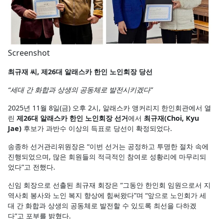
Screenshot
최규재 씨, 제26대 알래스카 한인 노인회장 당선
“세대 간 화합과 상생의 공동체로 발전시키겠다”
2025년 11월 8일(금) 오후 2시, 알래스카 앵커리지 한인회관에서 열
린
제26대 알래스카 한인 노인회장 선거
에서
최규재(Choi, Kyu
Jae)
후보가 과반수 이상의 득표로 당선이 확정되었다.
송종하 선거관리위원장은 “이번 선거는 공정하고 투명한 절차 속에
진행되었으며, 많은 회원들의 적극적인 참여로 성황리에 마무리되
었다”고 전했다.
신임 회장으로 선출된 최규재 회장은 “그동안 한인회 임원으로서 지
역사회 봉사와 노인 복지 향상에 힘써왔다”며 “앞으로 노인회가 세
대 간 화합과 상생의 공동체로 발전할 수 있도록 최선을 다하겠
다”고 포부를 밝혔다.