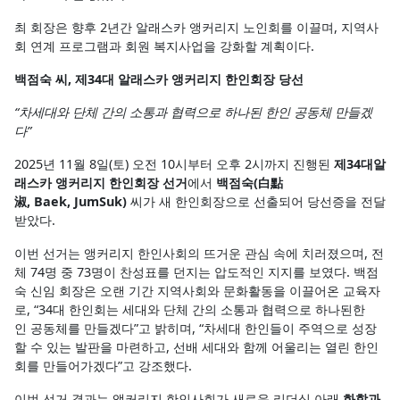
최 회장은 향후 2년간 알래스카 앵커리지 노인회를 이끌며, 지역사
회 연계 프로그램과 회원 복지사업을 강화할 계획이다.
백점숙 씨, 제34대 알래스카 앵커리지 한인회장 당선
“차세대와 단체 간의 소통과 협력으로 하나된 한인 공동체 만들겠
다”
2025년 11월 8일(토) 오전 10시부터 오후 2시까지 진행된
제34대알
래스카 앵커리지 한인회장 선거
에서
백점숙(白點
淑, Baek, JumSuk)
씨가 새 한인회장으로 선출되어 당선증을 전달
받았다.
이번 선거는 앵커리지 한인사회의 뜨거운 관심 속에 치러졌으며, 전
체 74명 중 73명이 찬성표를 던지는 압도적인 지지를 보였다. 백점
숙 신임 회장은 오랜 기간 지역사회와 문화활동을 이끌어온 교육자
로, “34대 한인회는 세대와 단체 간의 소통과 협력으로 하나된한
인 공동체를 만들겠다”고 밝히며, “차세대 한인들이 주역으로 성장
할 수 있는 발판을 마련하고, 선배 세대와 함께 어울리는 열린 한인
회를 만들어가겠다”고 강조했다.
이번 선거 결과는 앵커리지 한인사회가 새로운 리더십 아래
화합과