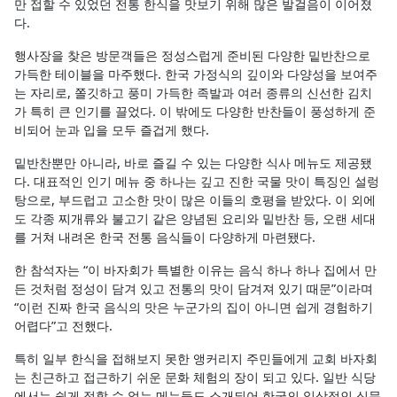
만 접할 수 있었던 전통 한식을 맛보기 위해 많은 발걸음이 이어졌
다.
행사장을 찾은 방문객들은 정성스럽게 준비된 다양한 밑반찬으로
가득한 테이블을 마주했다. 한국 가정식의 깊이와 다양성을 보여주
는 자리로, 쫄깃하고 풍미 가득한 족발과 여러 종류의 신선한 김치
가 특히 큰 인기를 끌었다. 이 밖에도 다양한 반찬들이 풍성하게 준
비되어 눈과 입을 모두 즐겁게 했다.
밑반찬뿐만 아니라, 바로 즐길 수 있는 다양한 식사 메뉴도 제공됐
다. 대표적인 인기 메뉴 중 하나는 깊고 진한 국물 맛이 특징인 설렁
탕으로, 부드럽고 고소한 맛이 많은 이들의 호평을 받았다. 이 외에
도 각종 찌개류와 불고기 같은 양념된 요리와 밑반찬 등, 오랜 세대
를 거쳐 내려온 한국 전통 음식들이 다양하게 마련됐다.
한 참석자는 “이 바자회가 특별한 이유는 음식 하나 하나 집에서 만
든 것처럼 정성이 담겨 있고 전통의 맛이 담겨져 있기 때문”이라며
“이런 진짜 한국 음식의 맛은 누군가의 집이 아니면 쉽게 경험하기
어렵다”고 전했다.
특히 일부 한식을 접해보지 못한 앵커리지 주민들에게 교회 바자회
는 친근하고 접근하기 쉬운 문화 체험의 장이 되고 있다. 일반 식당
에서는 쉽게 접할 수 없는 메뉴들도 소개되어 한국의 일상적인 식문