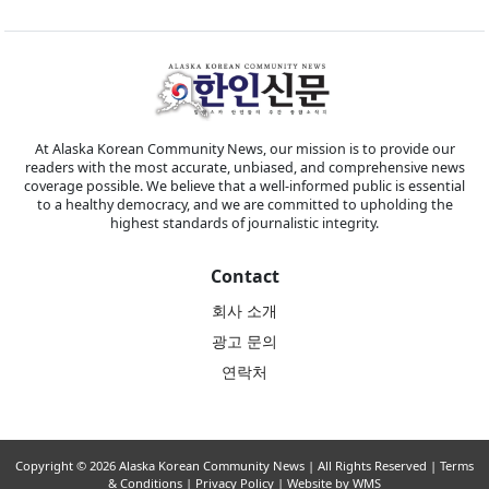
At Alaska Korean Community News, our mission is to provide our
readers with the most accurate, unbiased, and comprehensive news
coverage possible. We believe that a well-informed public is essential
to a healthy democracy, and we are committed to upholding the
highest standards of journalistic integrity.
Contact
회사 소개
광고 문의
연락처
Copyright © 2026 Alaska Korean Community News | All Rights Reserved |
Terms
& Conditions
|
Privacy Policy
| Website by WMS