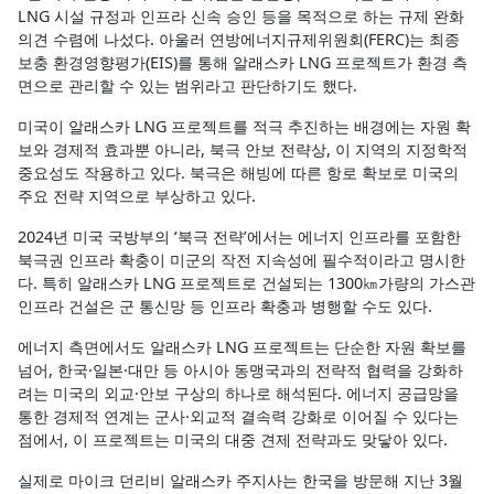
LNG 시설 규정과 인프라 신속 승인 등을 목적으로 하는 규제 완화
의견 수렴에 나섰다. 아울러 연방에너지규제위원회(FERC)는 최종
보충 환경영향평가(EIS)를 통해 알래스카 LNG 프로젝트가 환경 측
면으로 관리할 수 있는 범위라고 판단하기도 했다.
미국이 알래스카 LNG 프로젝트를 적극 추진하는 배경에는 자원 확
보와 경제적 효과뿐 아니라, 북극 안보 전략상, 이 지역의 지정학적
중요성도 작용하고 있다. 북극은 해빙에 따른 항로 확보로 미국의
주요 전략 지역으로 부상하고 있다.
2024년 미국 국방부의 ‘북극 전략’에서는 에너지 인프라를 포함한
북극권 인프라 확충이 미군의 작전 지속성에 필수적이라고 명시한
다. 특히 알래스카 LNG 프로젝트로 건설되는 1300㎞가량의 가스관
인프라 건설은 군 통신망 등 인프라 확충과 병행할 수도 있다.
에너지 측면에서도 알래스카 LNG 프로젝트는 단순한 자원 확보를
넘어, 한국·일본·대만 등 아시아 동맹국과의 전략적 협력을 강화하
려는 미국의 외교·안보 구상의 하나로 해석된다. 에너지 공급망을
통한 경제적 연계는 군사·외교적 결속력 강화로 이어질 수 있다는
점에서, 이 프로젝트는 미국의 대중 견제 전략과도 맞닿아 있다.
실제로 마이크 던리비 알래스카 주지사는 한국을 방문해 지난 3월