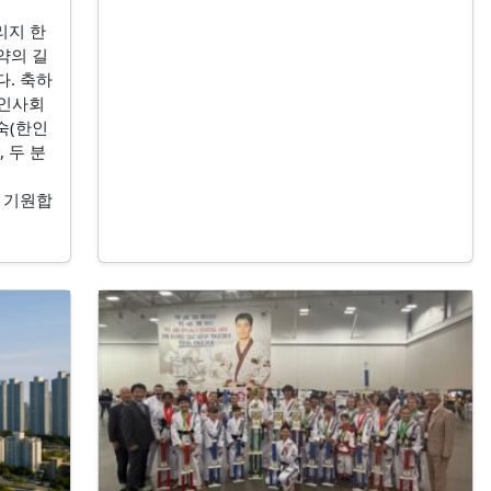
리지 한
약의 길
. 축하
 한인사회
숙(한인
 두 분
 기원합