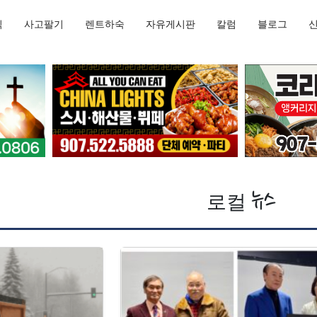
직
사고팔기
렌트하숙
자유게시판
칼럼
블로그
로컬
뉴스