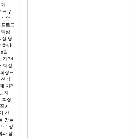
동체
고 포부
스카 앵
 프로그
 백점
회장 당
로 하나
 8일
 제34
서 백점
한인회장으
 선거
에 치러
 던지
임 회장
이끌어
체 간
를 만들
으로 성
대와 함