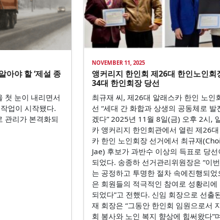
NOVEMBER 11, 2025
알아야 할 ‘제설 종
앵커리지 한인회 제26대 한인노인회장
34대 한인회장 당선
울 첫 눈이 내리면서
최규재 씨, 제26대 알래스카 한인 노인
 작업이 시작됐다.
선 “세대 간 화합과 상생의 공동체로 
로 관리가 본격화되
겠다” 2025년 11월 8일(금) 오후 2시,
카 앵커리지 한인회관에서 열린 제26대
카 한인 노인회장 선거에서 최규재(Choi,
Jae) 후보가 과반수 이상의 득표로 당선
되었다. 송종하 선거관리위원장은 “이번
는 공정하고 투명한 절차 속에진행되었으
은 회원들의 적극적인 참여로 성황리에
되었다”고 전했다. 신임 회장으로 선출
재 회장은 “그동안 한인회 임원으로서 
회 봉사와 노인 복지 향상에 힘써왔다”며