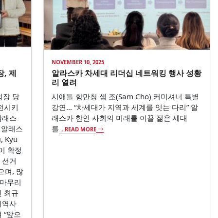
NOVEMBER 10, 2025
, 제
알라스카 차세대 리더십 네트워킹 행사 성황
리 열려
회장 당
시애틀 항만청 샘 조(Sam Cho) 커미셔너 특별
발전시키
강연… “차세대가 지역과 세계를 잇는 다리” 알
 알래스
래스카 한인 사회의 미래를 이끌 젊은 세대
 알래스
를
...READ MORE
 Kyu
이 확정
 선거
며, 많
 마무리
된 최규
지역사
 “앞으