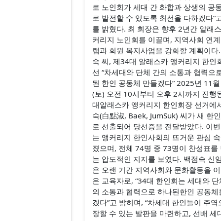
로 노인회가 세대 간 화합과 상생의 공
로 발전할 수 있도록 최선을 다하겠다”
를 밝혔다. 최 회장은 향후 2년간 알래
커리지 노인회를 이끌며, 지역사회 연계
램과 회원 복지사업을 강화할 계획이다.
숙 씨, 제34대 알래스카 앵커리지 한인
선 “차세대와 단체 간의 소통과 협력으
된 한인 공동체 만들겠다” 2025년 11월
(토) 오전 10시부터 오후 2시까지 진행된
대알래스카 앵커리지 한인회장 선거에
숙(白點淑, Baek, JumSuk) 씨가 새 
로 선출되어 당선증을 전달받았다. 이번
는 앵커리지 한인사회의 뜨거운 관심 속
졌으며, 전체 74명 중 73명이 찬성표를
는 압도적인 지지를 보였다. 백점숙 신
은 오랜 기간 지역사회와 문화활동을 
온 교육자로, “34대 한인회는 세대와 단
의 소통과 협력으로 하나된한인 공동체
겠다”고 밝히며, “차세대 한인들이 주역
장할 수 있는 발판을 마련하고, 선배 세