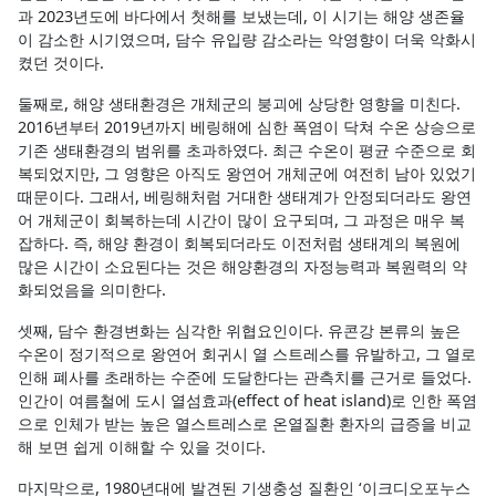
과 2023년도에 바다에서 첫해를 보냈는데, 이 시기는 해양 생존율
이 감소한 시기였으며, 담수 유입량 감소라는 악영향이 더욱 악화시
켰던 것이다.
둘째로, 해양 생태환경은 개체군의 붕괴에 상당한 영향을 미친다.
2016년부터 2019년까지 베링해에 심한 폭염이 닥쳐 수온 상승으로
기존 생태환경의 범위를 초과하였다. 최근 수온이 평균 수준으로 회
복되었지만, 그 영향은 아직도 왕연어 개체군에 여전히 남아 있었기
때문이다. 그래서, 베링해처럼 거대한 생태계가 안정되더라도 왕연
어 개체군이 회복하는데 시간이 많이 요구되며, 그 과정은 매우 복
잡하다. 즉, 해양 환경이 회복되더라도 이전처럼 생태계의 복원에
많은 시간이 소요된다는 것은 해양환경의 자정능력과 복원력의 약
화되었음을 의미한다.
셋째, 담수 환경변화는 심각한 위협요인이다. 유콘강 본류의 높은
수온이 정기적으로 왕연어 회귀시 열 스트레스를 유발하고, 그 열로
인해 폐사를 초래하는 수준에 도달한다는 관측치를 근거로 들었다.
인간이 여름철에 도시 열섬효과(effect of heat island)로 인한 폭염
으로 인체가 받는 높은 열스트레스로 온열질환 환자의 급증을 비교
해 보면 쉽게 이해할 수 있을 것이다.
마지막으로, 1980년대에 발견된 기생충성 질환인 ‘이크디오포누스