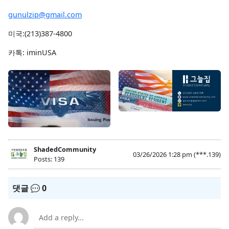
gunulzip@gmail.com
미국:(213)387-4800
카톡: iminUSA
ShadedCommunity
03/26/2026 1:28 pm
(***.139)
Posts: 139
댓글
0