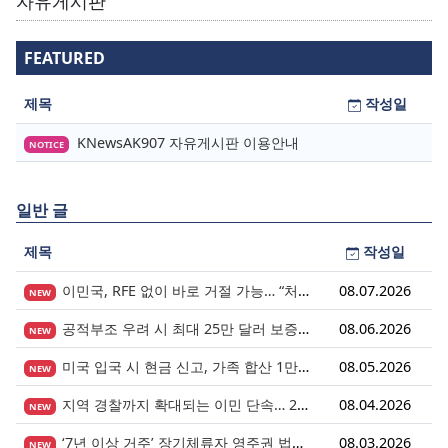
자유게시판
FEATURED
제목
작성일
KNewsAK907 자유게시판 이용안내
NOTICE
일반 글
제목
작성일
이민국, RFE 없이 바로 거절 가능… “처음 제출이 마지막 기회” 시대가 시작됩니다.
08.07.2026
NEW
공적부조 우려 시 최대 25만 달러 보증금? 영주권 심사의 새로운 변수
08.06.2026
NEW
미국 입국 시 현금 신고, 가족 합산 1만 달러가 기준입니다.
08.05.2026
NEW
지역 경찰까지 확대되는 이민 단속… 287(g) 프로그램의 대대적 확장
08.04.2026
NEW
‘7년 이상 거주’ 장기체류자 영주권 법안 재추진… 현실화될 수 있을까?
08.03.2026
NEW