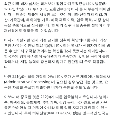
최근 미국 비자 심사는 과거보다 훨씬 까다로워졌습니다. 방문(B-
1/B-2), 학생(F-1), 투자(E-2), 교환연수(J-1) 비자 등 대부분의 비이민
비자는 단순히 제출된 서류만 보는 것이 아니라 신청자의 직업, 재
산, 가족관계, 해외여행 기록, 미국 체류 이력, 입국 목적, 재정 상태
등을 종합적으로 심사합니다. 한 번의 실수나 불충분한 설명이 이후
재신청에도 영향을 줄 수 있습니다.
비자가 거절되면 먼저 거절 근거를 정확히 확인해야 합니다. 가장
흔한 사유는 이민법 제214(b)입니다. 이는 영사가 신청자가 미국 방
문 후 반드시 귀국할 것이라는 확신을 갖지 못했다는 의미입니다.
한국과의 경제적·사회적 유대관계가 부족하거나, 방문 목적이 불명
확하거나, 재정 능력이 충분하지 않다고 판단될 때 주로 적용됩니
다.
반면 221(g)는 최종 거절이 아닙니다. 추가 서류 제출이나 행정심사
(Administrative Processing)가 필요한 경우 발급되는 것으로, 요
구된 자료를 충실히 제출하면 비자가 승인될 수도 있습니다.
이보다 더 중요한 것은 212(a)에 따른 입국불허 사유입니다. 범죄기
록, 허위진술, 불법체류, 추방기록, 건강 문제, 국가안보 관련 사유
등은 단순한 비자 거절이 아니라 미국 입국 자체가 제한될 수 있는
사안입니다. 특히 허위진술(INA 212(a)(6)(C)(i))은 영구적인 입국금