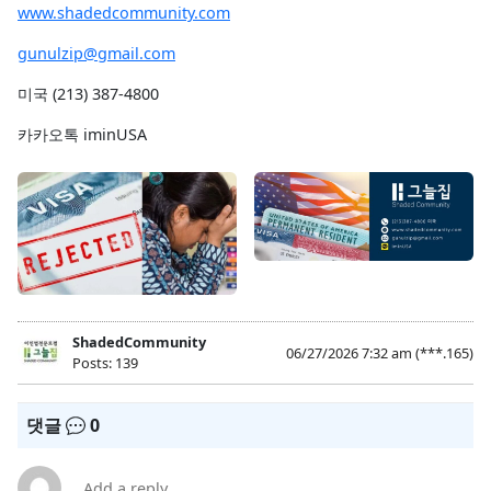
www.shadedcommunity.com
gunulzip@gmail.com
미국 (213) 387-4800
카카오톡 iminUSA
ShadedCommunity
06/27/2026 7:32 am
(***.165)
Posts: 139
댓글
0