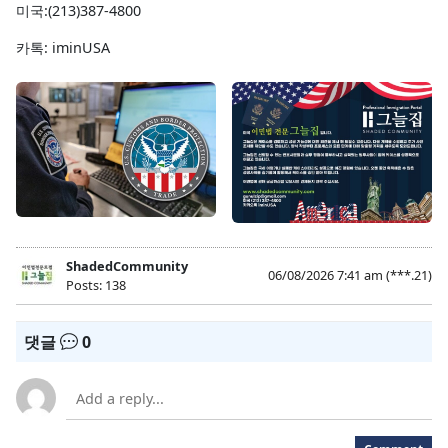
미국:(213)387-4800
카톡: iminUSA
ShadedCommunity
06/08/2026 7:41 am
(***.21)
Posts: 138
댓글
0