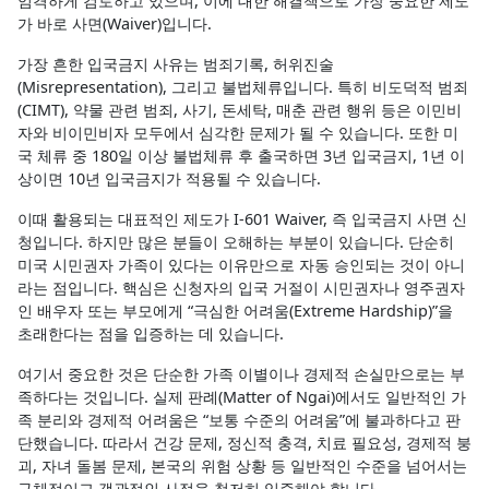
엄격하게 검토하고 있으며, 이에 대한 해결책으로 가장 중요한 제도
가 바로 사면(Waiver)입니다.
가장 흔한 입국금지 사유는 범죄기록, 허위진술
(Misrepresentation), 그리고 불법체류입니다. 특히 비도덕적 범죄
(CIMT), 약물 관련 범죄, 사기, 돈세탁, 매춘 관련 행위 등은 이민비
자와 비이민비자 모두에서 심각한 문제가 될 수 있습니다. 또한 미
국 체류 중 180일 이상 불법체류 후 출국하면 3년 입국금지, 1년 이
상이면 10년 입국금지가 적용될 수 있습니다.
이때 활용되는 대표적인 제도가 I-601 Waiver, 즉 입국금지 사면 신
청입니다. 하지만 많은 분들이 오해하는 부분이 있습니다. 단순히
미국 시민권자 가족이 있다는 이유만으로 자동 승인되는 것이 아니
라는 점입니다. 핵심은 신청자의 입국 거절이 시민권자나 영주권자
인 배우자 또는 부모에게 “극심한 어려움(Extreme Hardship)”을
초래한다는 점을 입증하는 데 있습니다.
여기서 중요한 것은 단순한 가족 이별이나 경제적 손실만으로는 부
족하다는 것입니다. 실제 판례(Matter of Ngai)에서도 일반적인 가
족 분리와 경제적 어려움은 “보통 수준의 어려움”에 불과하다고 판
단했습니다. 따라서 건강 문제, 정신적 충격, 치료 필요성, 경제적 붕
괴, 자녀 돌봄 문제, 본국의 위험 상황 등 일반적인 수준을 넘어서는
구체적이고 객관적인 사정을 철저히 입증해야 합니다.