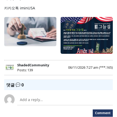
카카오톡 iminUSA
ShadedCommunity
06/11/2026 7:27 am
(***.165)
Posts: 139
댓글
0
Comment