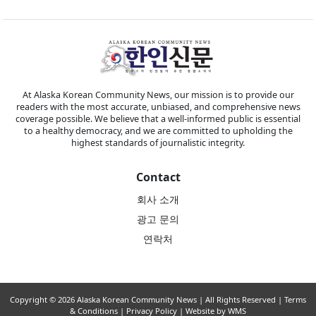
At Alaska Korean Community News, our mission is to provide our
readers with the most accurate, unbiased, and comprehensive news
coverage possible. We believe that a well-informed public is essential
to a healthy democracy, and we are committed to upholding the
highest standards of journalistic integrity.
Contact
회사 소개
광고 문의
연락처
Copyright © 2026 Alaska Korean Community News | All Rights Reserved |
Terms
& Conditions
|
Privacy Policy
| Website by WMS