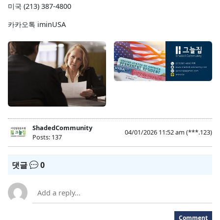
미국 (213) 387-4800
카카오톡 iminUSA
ShadedCommunity
04/01/2026 11:52 am
(***.123)
Posts: 137
댓글
0
Comment