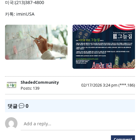
미국:(213)387-4800
카톡: iminUSA
ShadedCommunity
02/17/2026 3:24 pm
(***.186)
Posts: 139
댓글
0
Comment