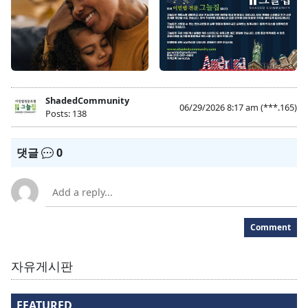
ShadedCommunity
06/29/2026 8:17 am
(***.165)
Posts: 138
댓글
0
Comment
자유게시판
FEATURED