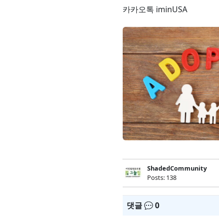
카카오톡 iminUSA
ShadedCommunity
Posts: 138
댓글
0