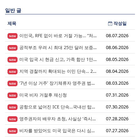
일반 글
제목
작성일
이민국, RFE 없이 바로 거절 가능… “처음 제출이 마지막 기회” 시대가 시작됩니다.
08.07.2026
NEW
공적부조 우려 시 최대 25만 달러 보증금? 영주권 심사의 새로운 변수
08.06.2026
NEW
미국 입국 시 현금 신고, 가족 합산 1만 달러가 기준입니다.
08.05.2026
NEW
지역 경찰까지 확대되는 이민 단속… 287(g) 프로그램의 대대적 확장
08.04.2026
NEW
‘7년 이상 거주’ 장기체류자 영주권 법안 재추진… 현실화될 수 있을까?
08.03.2026
NEW
미국 비자 거절후 재신청
07.31.2026
NEW
공항으로 넓어진 ICE 단속…국내선 탑승도 더 이상 안전지대 아니다.
07.30.2026
NEW
영주권자의 배우자 초청, 사실상 ‘즉시 진행’ 시대 열렸다.
07.28.2026
NEW
비자를 받았어도 미국 입국은 다시 심사받습니다.
07.27.2026
NEW