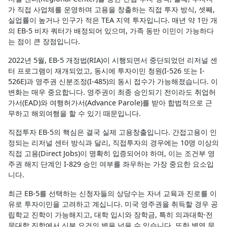
가 직접 사업체를 운영하며 고용을 창출하는 직접 투자 방식, 셋째,
실업률이 높거나 인구가 적은 TEA 지역 투자입니다. 매년 약 1만 개
의 EB-5 비자 쿼터가 배정되어 있으며, 가족 동반 이민이 가능하다
는 점이 큰 장점입니다.
2022년 5월, EB-5 개정법(RIA)이 시행되면서 중단되었던 리저널 센
터 프로그램이 재개되었고, 동시에 투자이민 청원(I-526 또는 I-
526E)과 영주권 신분조정(I-485)의 동시 접수가 가능해졌습니다. 이
변화는 매우 중요합니다. 영주권이 최종 승인되기 전이라도 취업허
가서(EAD)와 여행허가서(Advance Parole)를 받아 합법적으로 근
무하고 해외여행을 할 수 있기 때문입니다.
직접투자 EB-5의 핵심은 결국 실제 고용창출입니다. 간접고용이 인
정되는 리저널 센터 방식과 달리, 직접투자의 경우에는 10명 이상의
직접 고용(Direct Jobs)이 명확히 입증되어야 하며, 이는 조건부 영
주권 해지 단계인 I-829 승인 여부를 좌우하는 가장 중요한 요소입
니다.
최근 EB-5를 선택하는 신청자들의 상당수는 자녀 교육과 진로를 이
유로 투자이민을 고려하고 계십니다. 미국 영주권을 취득할 경우 공
립학교 진학이 가능해지고, 대학 입시와 장학금, 특히 의과대학·전
문대학 진학에서 신분 요건의 벽을 넘을 수 있습니다. 또한 병역 문