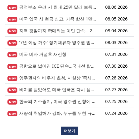
공적부조 우려 시 최대 25만 달러 보증금? 영주권 심사의 새로운 변수
08.06.2026
NEW
미국 입국 시 현금 신고, 가족 합산 1만 달러가 기준입니다.
08.05.2026
NEW
지역 경찰까지 확대되는 이민 단속… 287(g) 프로그램의 대대적 확장
08.04.2026
NEW
‘7년 이상 거주’ 장기체류자 영주권 법안 재추진… 현실화될 수 있을까?
08.03.2026
NEW
미국 비자 거절후 재신청
07.31.2026
NEW
공항으로 넓어진 ICE 단속…국내선 탑승도 더 이상 안전지대 아니다.
07.30.2026
NEW
영주권자의 배우자 초청, 사실상 ‘즉시 진행’ 시대 열렸다.
07.28.2026
NEW
비자를 받았어도 미국 입국은 다시 심사받습니다.
07.27.2026
NEW
한국의 기소중지, 미국 영주권 신청에 어떤 영향을 미칠까?
07.25.2026
NEW
재량적 취업허가 강화, 누구를 위한 규정인가?
07.24.2026
NEW
더보기