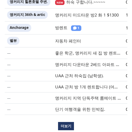
앵커리지 힐튼호텔 주변.
하숙 구합니다.~~~~~
07
NEW
앵커리지 36th & artic
앵커리지 미드타운 방2 화 1 $1300
11
방렌트
Anchorage
10
1
벨뷰
자동차 페인터
08
좋은 학군, 앵커리지 새 집 방 렌트.
07
4
앵커리지 다운타운 2베드 아파트 단기 렌트.
07
UAA 근처 하숙집 (남학생).
07
UAA 근처 방 1개 렌트합니다 (여학생만).
07
앵커리지 지역 단독주택 룸메이트 구함.
07
단기 여행객을 위한 민박집.
07
더보기