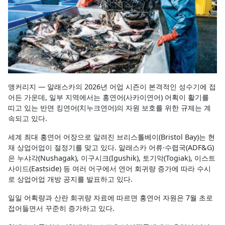
앵커리지 — 알래스카의 2026년 어업 시즌이 본격적인 성수기에 접
어든 가운데, 일부 지역에서는 홍연어(사카이연어) 어획이 활기를
띠고 있는 반면 킹연어(치누크연어)의 자원 보호를 위한 규제는 계
속되고 있다.
세계 최대 홍연어 어장으로 알려진 브리스톨베이(Bristol Bay)는 현
재 상업어업이 절정기를 맞고 있다. 알래스카 어류·수렵국(ADF&G)
은 누샤각(Nushagak), 이구시크(Igushik), 토기악(Togiak), 이스트
사이드(Eastside) 등 여러 어구에서 연어 회귀량 증가에 따라 수시
로 상업어업 개방 공지를 발표하고 있다.
일일 어획량과 산란 회귀량 자료에 따르면 홍연어 자원은 7월 초로
접어들면서 꾸준히 증가하고 있다.