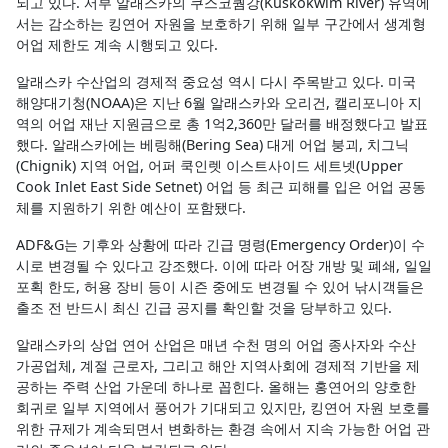
되고 있다. 서부 알래스카의 쿠스코퀌강(Kuskokwim River) 유역에
서는 감소하는 킹연어 자원을 보호하기 위해 일부 구간에서 생계형
어업 제한도 계속 시행되고 있다.
알래스카 수산업의 경제적 중요성 역시 다시 주목받고 있다. 미국
해양대기청(NOAA)은 지난 6월 알래스카와 오리건, 캘리포니아 지
역의 어업 재난 지원금으로 총 1억2,360만 달러를 배정했다고 발표
했다. 알래스카에는 베링해(Bering Sea) 대게 어업 붕괴, 치그닉
(Chignik) 지역 어업, 어퍼 쿡인렛 이스트사이드 세트넷(Upper
Cook Inlet East Side Setnet) 어업 등 최근 피해를 입은 어업 공동
체를 지원하기 위한 예산이 포함됐다.
ADF&G는 기후와 상황에 따라 긴급 명령(Emergency Order)이 수
시로 변경될 수 있다고 강조했다. 이에 따라 어장 개방 및 폐쇄, 일일
포획 한도, 허용 장비 등이 시즌 중에도 변경될 수 있어 낚시객들은
출조 전 반드시 최신 긴급 공지를 확인할 것을 당부하고 있다.
알래스카의 상업 연어 산업은 매년 수천 명의 어업 종사자와 수산
가공업체, 계절 근로자, 그리고 해안 지역사회에 경제적 기반을 제
공하는 주력 산업 가운데 하나로 꼽힌다. 올해는 홍연어의 양호한
회귀로 일부 지역에서 풍어가 기대되고 있지만, 킹연어 자원 보호를
위한 규제가 계속되면서 변화하는 환경 속에서 지속 가능한 어업 관