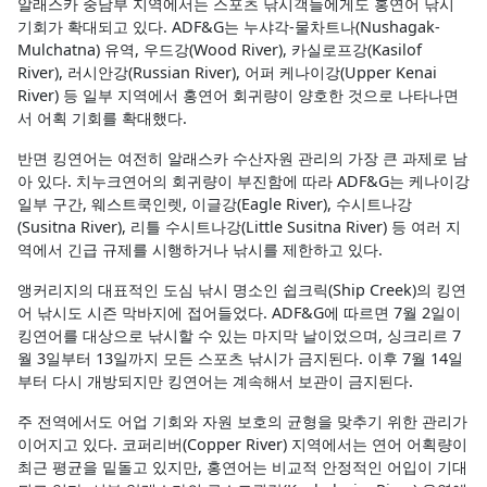
알래스카 중남부 지역에서는 스포츠 낚시객들에게도 홍연어 낚시
기회가 확대되고 있다. ADF&G는 누샤각-물차트나(Nushagak-
Mulchatna) 유역, 우드강(Wood River), 카실로프강(Kasilof
River), 러시안강(Russian River), 어퍼 케나이강(Upper Kenai
River) 등 일부 지역에서 홍연어 회귀량이 양호한 것으로 나타나면
서 어획 기회를 확대했다.
반면 킹연어는 여전히 알래스카 수산자원 관리의 가장 큰 과제로 남
아 있다. 치누크연어의 회귀량이 부진함에 따라 ADF&G는 케나이강
일부 구간, 웨스트쿡인렛, 이글강(Eagle River), 수시트나강
(Susitna River), 리틀 수시트나강(Little Susitna River) 등 여러 지
역에서 긴급 규제를 시행하거나 낚시를 제한하고 있다.
앵커리지의 대표적인 도심 낚시 명소인 쉽크릭(Ship Creek)의 킹연
어 낚시도 시즌 막바지에 접어들었다. ADF&G에 따르면 7월 2일이
킹연어를 대상으로 낚시할 수 있는 마지막 날이었으며, 싱크리르 7
월 3일부터 13일까지 모든 스포츠 낚시가 금지된다. 이후 7월 14일
부터 다시 개방되지만 킹연어는 계속해서 보관이 금지된다.
주 전역에서도 어업 기회와 자원 보호의 균형을 맞추기 위한 관리가
이어지고 있다. 코퍼리버(Copper River) 지역에서는 연어 어획량이
최근 평균을 밑돌고 있지만, 홍연어는 비교적 안정적인 어입이 기대