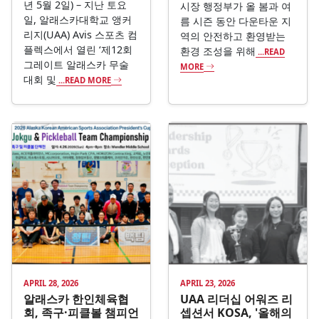
년 5월 2일) – 지난 토요
시장 행정부가 올 봄과 여
일, 알래스카대학교 앵커
름 시즌 동안 다운타운 지
리지(UAA) Avis 스포츠 컴
역의 안전하고 환영받는
플렉스에서 열린 ‘제12회
환경 조성을 위해
...READ
그레이트 알래스카 무술
MORE
대회 및
...READ MORE
APRIL 28, 2026
APRIL 23, 2026
알래스카 한인체육협
UAA 리더십 어워즈 리
회, 족구·피클볼 챔피언
셉션서 KOSA, '올해의