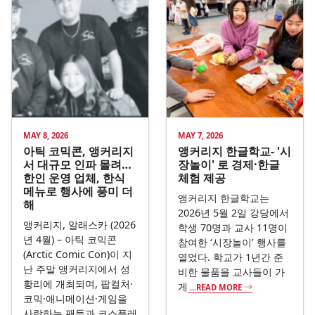
MAY 8, 2026
MAY 7, 2026
아틱 코믹콘, 앵커리지
앵커리지 한글학교- '시
서 대규모 인파 몰려…
장놀이' 로 경제·한글
한인 운영 업체, 한식
체험 제공
메뉴로 행사에 풍미 더
앵커리지 한글학교는
해
2026년 5월 2일 강당에서
앵커리지, 알래스카 (2026
학생 70명과 교사 11명이
년 4월) – 아틱 코믹콘
참여한 ‘시장놀이’ 행사를
(Arctic Comic Con)이 지
열었다. 학교가 1년간 준
난 주말 앵커리지에서 성
비한 물품을 교사들이 가
황리에 개최되며, 팝컬처·
게
...READ MORE
코믹·애니메이션·게임을
사랑하는 팬들과 코스플레