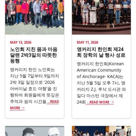
MAY 13, 2026
MAY 11, 2026
노인회 지친 몸과 마음
앵커리지 한인회 제24
달랜 2박3일의 따뜻한
회 장학의 날 행사 성료
동행
앵커리지 한인회(Korean
앵커리지 한인 노인회는
American Community
지난 5월 7일부터 9일까지
of Anchorage· KACA)는
2박 3일 일정으로 ‘2026
지난 5월 5일 오후 7시, 앵
어버이날 효도 여행’을 진
커리지 Z.J. 루삭 도서관 와
행하며 회원들에게 뜻깊은
일다 마스턴 극장에서 제
추억과 쉼의 시간을
24회
...READ
...READ MORE
MORE