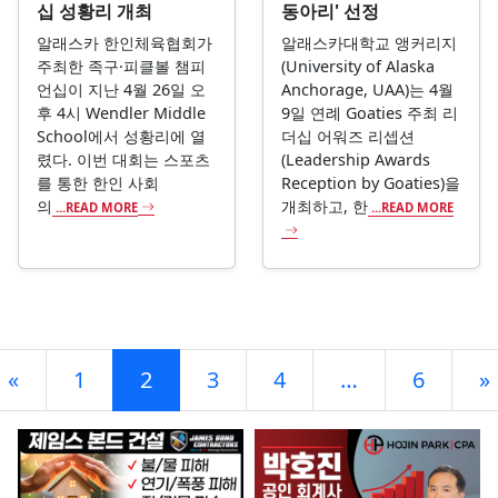
십 성황리 개최
동아리' 선정
알래스카 한인체육협회가
알래스카대학교 앵커리지
주최한 족구·피클볼 챔피
(University of Alaska
언십이 지난 4월 26일 오
Anchorage, UAA)는 4월
후 4시 Wendler Middle
9일 연례 Goaties 주최 리
School에서 성황리에 열
더십 어워즈 리셉션
렸다. 이번 대회는 스포츠
(Leadership Awards
를 통한 한인 사회
Reception by Goaties)을
의
개최하고, 한
...READ MORE
...READ MORE
Posts navigation
«
1
2
3
4
…
6
»